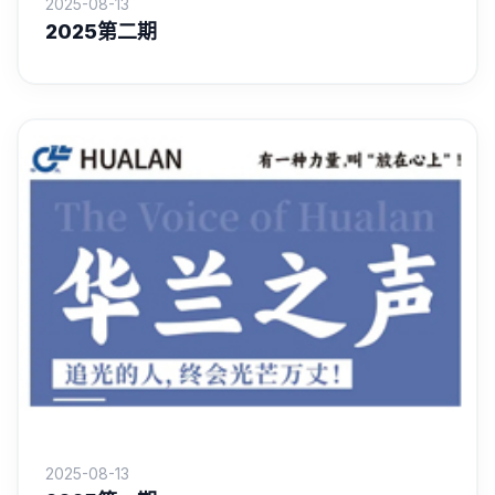
2025-08-13
2025第二期
2025-08-13