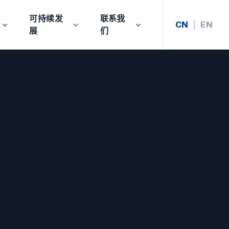
可持续发
联系我
CN
|
EN
展
们