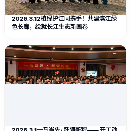
2026.3.12植绿护江同携手！共建滨江绿
色长廊，绘就长江生态新画卷
2026.3.1一马当先· 跃领新程—— 开工动