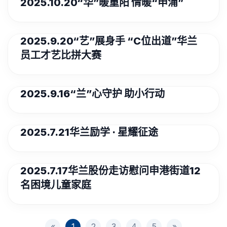
2025.10.20“华”暖重阳 情暖“申浦”
2025.9.20“艺”展身手 “C位出道”华兰
员工才艺比拼大赛
2025.9.16“兰”心守护 助小行动
2025.7.21华兰励学 · 星耀征途
2025.7.17华兰股份走访慰问申港街道12
名困境儿童家庭
«
1
2
3
4
5
»