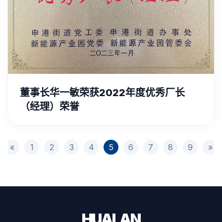
董事长华一敏荣获2022年度优秀厂长
（经理）荣誉
«
1
2
3
4
5
6
7
8
9
»
HUALAN