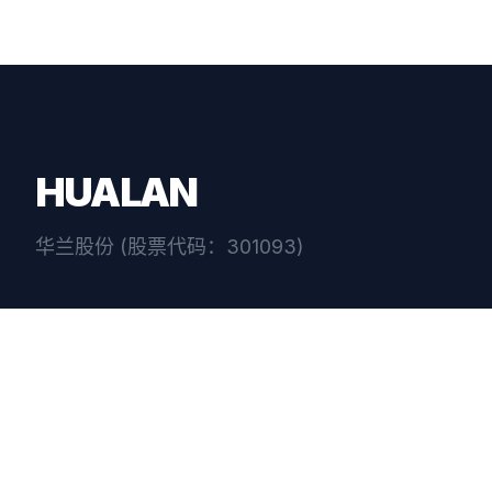
HUALAN
华兰股份 (股票代码：301093)
总部地址：中国江苏省江阴市临港新城申港镇澄路14
企业邮箱：hualan@hua-lan.com