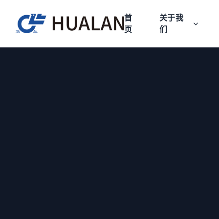
首
关于我
页
们