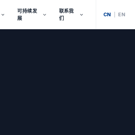
可持续发
联系我
CN
|
EN
展
们