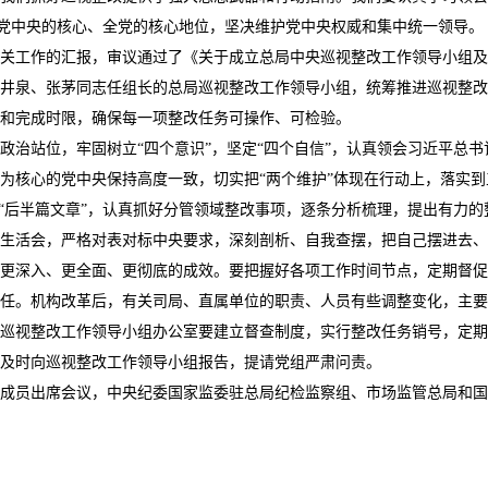
记党中央的核心、全党的核心地位，坚决维护党中央权威和集中统一领导。
工作的汇报，审议通过了《关于成立总局中央巡视整改工作领导小组及
井泉、张茅同志任组长的总局巡视整改工作领导小组，统筹推进巡视整改
和完成时限，确保每一项整改任务可操作、可检验。
站位，牢固树立“四个意识”，坚定“四个自信”，认真领会习近平总书
为核心的党中央保持高度一致，切实把“两个维护”体现在行动上，落实
视“后半篇文章”，认真抓好分管领域整改事项，逐条分析梳理，提出有力
生活会，严格对表对标中央要求，深刻剖析、自我查摆，把自己摆进去、
更深入、更全面、更彻底的成效。要把握好各项工作时间节点，定期督促
任。机构改革后，有关司局、直属单位的职责、人员有些调整变化，主要
巡视整改工作领导小组办公室要建立督查制度，实行整改任务销号，定期
及时向巡视整改工作领导小组报告，提请党组严肃问责。
员出席会议，中央纪委国家监委驻总局纪检监察组、市场监管总局和国