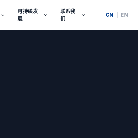
可持续发
联系我
CN
|
EN
展
们