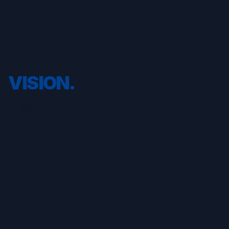
HUALAN
HUALAN
MISSION.
VISION.
全球领先的医药用密封弹性体智造者
为药企护航，与健康同行